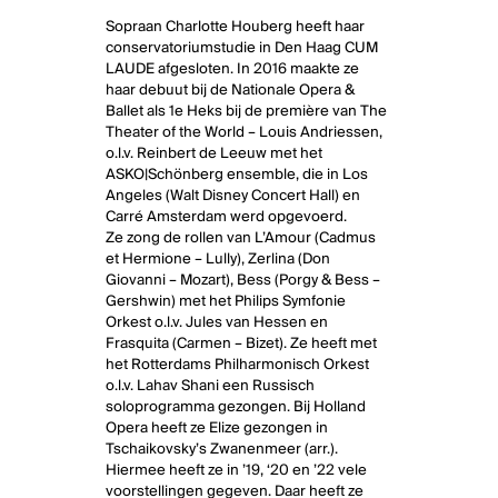
Sopraan Charlotte Houberg heeft haar
conservatoriumstudie in Den Haag CUM
LAUDE afgesloten. In 2016 maakte ze
haar debuut bij de Nationale Opera &
Ballet als 1e Heks bij de première van The
Theater of the World – Louis Andriessen,
o.l.v. Reinbert de Leeuw met het
ASKO|Schönberg ensemble, die in Los
Angeles (Walt Disney Concert Hall) en
Carré Amsterdam werd opgevoerd.
Ze zong de rollen van L’Amour (Cadmus
et Hermione – Lully), Zerlina (Don
Giovanni – Mozart), Bess (Porgy & Bess –
Gershwin) met het Philips Symfonie
Orkest o.l.v. Jules van Hessen en
Frasquita (Carmen – Bizet). Ze heeft met
het Rotterdams Philharmonisch Orkest
o.l.v. Lahav Shani een Russisch
soloprogramma gezongen. Bij Holland
Opera heeft ze Elize gezongen in
Tschaikovsky’s Zwanenmeer (arr.).
Hiermee heeft ze in ’19, ‘20 en ’22 vele
voorstellingen gegeven. Daar heeft ze