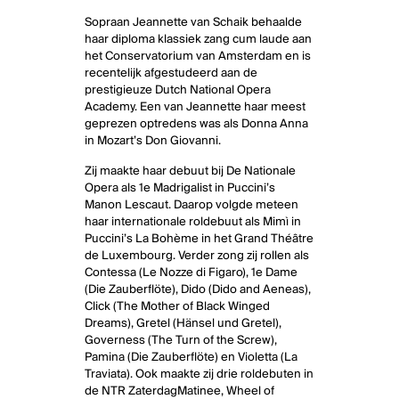
Sopraan Jeannette van Schaik behaalde
haar diploma klassiek zang cum laude aan
het Conservatorium van Amsterdam en is
recentelijk afgestudeerd aan de
prestigieuze Dutch National Opera
Academy. Een van Jeannette haar meest
geprezen optredens was als Donna Anna
in Mozart’s Don Giovanni.
Zij maakte haar debuut bij De Nationale
Opera als 1e Madrigalist in Puccini’s
Manon Lescaut. Daarop volgde meteen
haar internationale roldebuut als Mimì in
Puccini’s La Bohème in het Grand Théâtre
de Luxembourg. Verder zong zij rollen als
Contessa (Le Nozze di Figaro), 1e Dame
(Die Zauberflöte), Dido (Dido and Aeneas),
Click (The Mother of Black Winged
Dreams), Gretel (Hänsel und Gretel),
Governess (The Turn of the Screw),
Pamina (Die Zauberflöte) en Violetta (La
Traviata). Ook maakte zij drie roldebuten in
de NTR ZaterdagMatinee, Wheel of