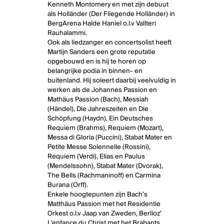
Kenneth Montomery en met zijn debuut
als Holländer (Der Fliegende Holländer) in
BergArena Halde Haniel o.l.v Vallteri
Rauhalammi.
Ook als liedzanger en concertsolist heeft
Martijn Sanders een grote reputatie
opgebouwd en is hij te horen op
belangrijke podia in binnen- en
buitenland. Hij soleert daarbij veelvuldig in
werken als de Johannes Passion en
Mathäus Passion (Bach), Messiah
(Händel), Die Jahreszeiten en Die
Schöpfung (Haydn), Ein Deutsches
Requiem (Brahms), Requiem (Mozart),
Messa di Gloria (Puccini), Stabat Mater en
Petite Messe Solennelle (Rossini),
Requiem (Verdi), Elias en Paulus
(Mendelssohn), Stabat Mater (Dvorak),
The Bells (Rachmaninoff) en Carmina
Burana (Orff).
Enkele hoogtepunten zijn Bach’s
Matthäus Passion met het Residentie
Orkest o.l.v Jaap van Zweden, Berlioz’
L’enfance du Christ met het Brabants