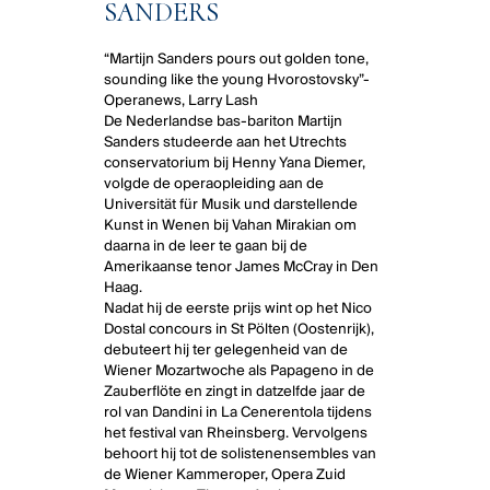
SANDERS
“Martijn Sanders pours out golden tone,
sounding like the young Hvorostovsky”-
Operanews, Larry Lash
De Nederlandse bas-bariton Martijn
Sanders studeerde aan het Utrechts
conservatorium bij Henny Yana Diemer,
volgde de operaopleiding aan de
Universität für Musik und darstellende
Kunst in Wenen bij Vahan Mirakian om
daarna in de leer te gaan bij de
Amerikaanse tenor James McCray in Den
Haag.
Nadat hij de eerste prijs wint op het Nico
Dostal concours in St Pölten (Oostenrijk),
debuteert hij ter gelegenheid van de
Wiener Mozartwoche als Papageno in de
Zauberflöte en zingt in datzelfde jaar de
rol van Dandini in La Cenerentola tijdens
het festival van Rheinsberg. Vervolgens
behoort hij tot de solistenensembles van
de Wiener Kammeroper, Opera Zuid