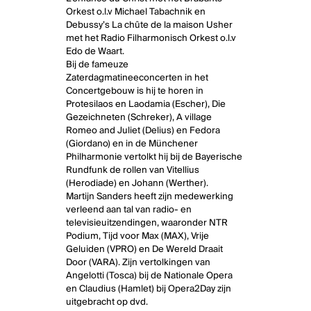
Orkest o.l.v Michael Tabachnik en
Debussy’s La chûte de la maison Usher
met het Radio Filharmonisch Orkest o.l.v
Edo de Waart.
Bij de fameuze
Zaterdagmatineeconcerten in het
Concertgebouw is hij te horen in
Protesilaos en Laodamia (Escher), Die
Gezeichneten (Schreker), A village
Romeo and Juliet (Delius) en Fedora
(Giordano) en in de Münchener
Philharmonie vertolkt hij bij de Bayerische
Rundfunk de rollen van Vitellius
(Herodiade) en Johann (Werther).
Martijn Sanders heeft zijn medewerking
verleend aan tal van radio- en
televisieuitzendingen, waaronder NTR
Podium, Tijd voor Max (MAX), Vrije
Geluiden (VPRO) en De Wereld Draait
Door (VARA). Zijn vertolkingen van
Angelotti (Tosca) bij de Nationale Opera
en Claudius (Hamlet) bij Opera2Day zijn
uitgebracht op dvd.