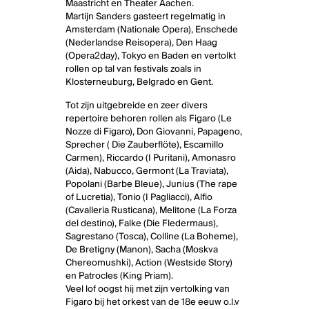
Maastricht en Theater Aachen.
Martijn Sanders gasteert regelmatig in
Amsterdam (Nationale Opera), Enschede
(Nederlandse Reisopera), Den Haag
(Opera2day), Tokyo en Baden en vertolkt
rollen op tal van festivals zoals in
Klosterneuburg, Belgrado en Gent.
Tot zijn uitgebreide en zeer divers
repertoire behoren rollen als Figaro (Le
Nozze di Figaro), Don Giovanni, Papageno,
Sprecher ( Die Zauberflöte), Escamillo
Carmen), Riccardo (I Puritani), Amonasro
(Aida), Nabucco, Germont (La Traviata),
Popolani (Barbe Bleue), Junius (The rape
of Lucretia), Tonio (I Pagliacci), Alfio
(Cavalleria Rusticana), Melitone (La Forza
del destino), Falke (Die Fledermaus),
Sagrestano (Tosca), Colline (La Boheme),
De Bretigny (Manon), Sacha (Moskva
Chereomushki), Action (Westside Story)
en Patrocles (King Priam).
Veel lof oogst hij met zijn vertolking van
Figaro bij het orkest van de 18e eeuw o.l.v