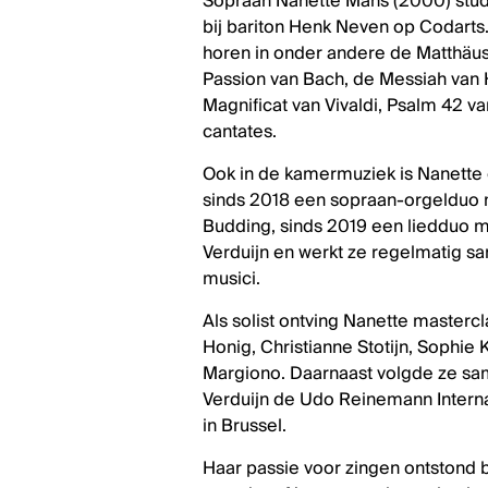
Sopraan Nanette Mans (2000) stu
bij bariton Henk Neven op Codarts. Z
horen in onder andere de Matthäu
Passion van Bach, de Messiah van 
Magnificat van Vivaldi, Psalm 42 
cantates.
Ook in de kamermuziek is Nanette 
sinds 2018 een sopraan-orgelduo 
Budding, sinds 2019 een liedduo m
Verduijn en werkt ze regelmatig 
musici. ​
​Als solist ontving Nanette master
Honig, Christianne Stotijn, Sophie 
Margiono. Daarnaast volgde ze sa
Verduijn de Udo Reinemann Interna
in Brussel.
Haar passie voor zingen ontstond 