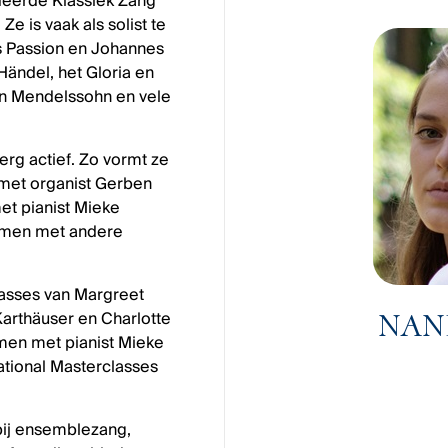
deerde Klassiek Zang
e is vaak als solist te
s Passion en Johannes
Händel, het Gloria en
van Mendelssohn en vele
erg actief. Zo vormt ze
met organist Gerben
et pianist Mieke
samen met andere
classes van Margreet
NAN
Karthäuser en Charlotte
men met pianist Mieke
tional Masterclasses
bij ensemblezang,