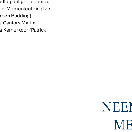
eft op dit gebied en ze
is. Momenteel zingt ze
rben Budding),
e Cantors Martini
a Kamerkoor (Patrick
NEE
ME