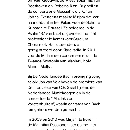
olv Paul Goodwin, de Missa Solemnis van
Beethoven olv Roberto Rizzi-Brignoli en
de concertserie Messiah’s olv Kynan
Johns. Eveneens maakte Mirjam dat jaar
haar debuut in het Paleis voor de Schone
Kunsten te Brussel; Ze soleerde in de
Psalm 137 van Liszt uitgevoerd met het
professionele kamerkoor Studium
Chorale olv Hans Leenders en
geregistreerd door Klara radio. In 2011
voerde Mirjam een concertserie van de
Tweede Symfonie van Mahler uit olv
Manon Meijs .
Bij De Nederlandse Bachvereniging zong
ze olv Jos van Veldhoven de premiere van
Der Tod Jesu van C.E. Graaf tijdens de
Nederlandse Muziekdagen en in de
concertserie “ Muziek voor
Vorstenhuizen”, waarin cantates van Bach
ten gehore werden gebracht.
In 2009 en 2010 was Mirjam te horen in
de Matthäus Passionen-series met het