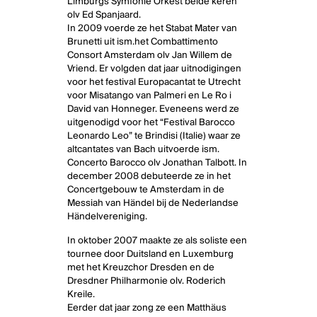
Limburgs Symfonie Orkest beide keren
olv Ed Spanjaard.
In 2009 voerde ze het Stabat Mater van
Brunetti uit ism.het Combattimento
Consort Amsterdam olv Jan Willem de
Vriend. Er volgden dat jaar uitnodigingen
voor het festival Europacantat te Utrecht
voor Misatango van Palmeri en Le Ro i
David van Honneger. Eveneens werd ze
uitgenodigd voor het “Festival Barocco
Leonardo Leo” te Brindisi (Italie) waar ze
altcantates van Bach uitvoerde ism.
Concerto Barocco olv Jonathan Talbott. In
december 2008 debuteerde ze in het
Concertgebouw te Amsterdam in de
Messiah van Händel bij de Nederlandse
Händelvereniging.
In oktober 2007 maakte ze als soliste een
tournee door Duitsland en Luxemburg
met het Kreuzchor Dresden en de
Dresdner Philharmonie olv. Roderich
Kreile.
Eerder dat jaar zong ze een Matthäus