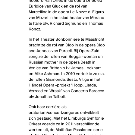
hoofdrol van Orfeo in de opera Orfeo ed
Euridice van Gluck en de rol van
Marcellina in de opera Le Nozze di Figaro
van Mozart in het stadtheater van Merano
te Italie olv. Richard Sigmund en Thomas
Koncz.
In het Theater Bonbonniere te Maastricht
bracht ze de rol van Dido in de opera Dido
and Aeneas van Purcell. Bij Opera Zuid
zong ze de rollen van Beggar-woman en
Russian mother in de opera Death in
Venice van Britten o.l.v. James Lockhart
en Mike Ashman. In 2010 vertolkte ze o.a.
de rollen Gismonda, Sesto, Vitige in het
Händel Opera -projekt “Hoop, Liefde,
Verraad en Wraak” van Concerto Barocco
olv Jonathan Talbott.
Ook haar carrière als
oratorium/concertzangeres ontwikkelt
zich gestaag. Met het Limburgs Symfonie
Orkest voerde ze in 2011 verschillende
werken uit; de Matthäus Passionen serie