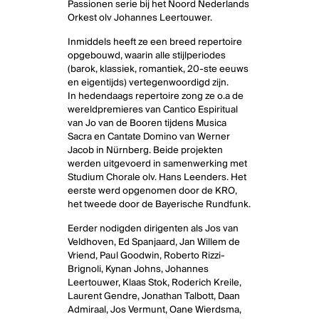
Passionen serie bij het Noord Nederlands
Orkest olv Johannes Leertouwer.
Inmiddels heeft ze een breed repertoire
opgebouwd, waarin alle stijlperiodes
(barok, klassiek, romantiek, 20-ste eeuws
en eigentijds) vertegenwoordigd zijn.
In hedendaags repertoire zong ze o.a de
wereldpremieres van Cantico Espiritual
van Jo van de Booren tijdens Musica
Sacra en Cantate Domino van Werner
Jacob in Nürnberg. Beide projekten
werden uitgevoerd in samenwerking met
Studium Chorale olv. Hans Leenders. Het
eerste werd opgenomen door de KRO,
het tweede door de Bayerische Rundfunk.
Eerder nodigden dirigenten als Jos van
Veldhoven, Ed Spanjaard, Jan Willem de
Vriend, Paul Goodwin, Roberto Rizzi-
Brignoli, Kynan Johns, Johannes
Leertouwer, Klaas Stok, Roderich Kreile,
Laurent Gendre, Jonathan Talbott, Daan
Admiraal, Jos Vermunt, Oane Wierdsma,